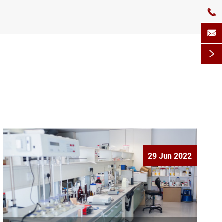



29 Jun 2022