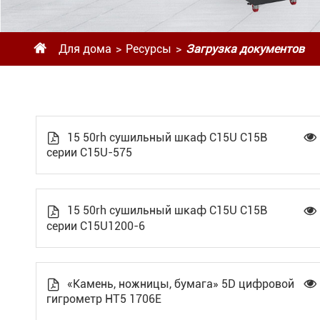

Для дома
Ресурсы
Загрузка документов
15 50rh сушильный шкаф C15U C15B


серии C15U-575
15 50rh сушильный шкаф C15U C15B


серии C15U1200-6
«Камень, ножницы, бумага» 5D цифровой


гигрометр HT5 1706E