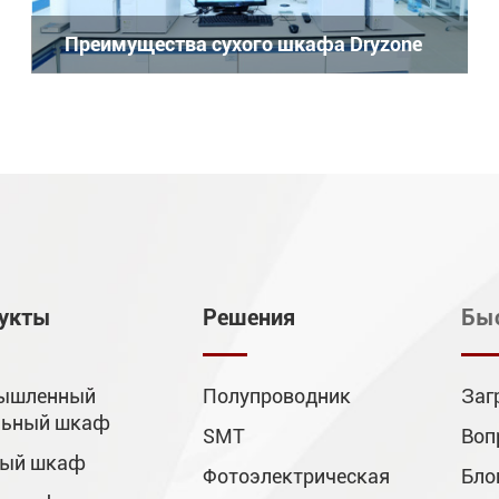
Преимущества сухого шкафа Dryzone
укты
Решения
Бы
ышленный
Полупроводник
Заг
льный шкаф
SMT
Воп
ный шкаф
Фотоэлектрическая
Бло