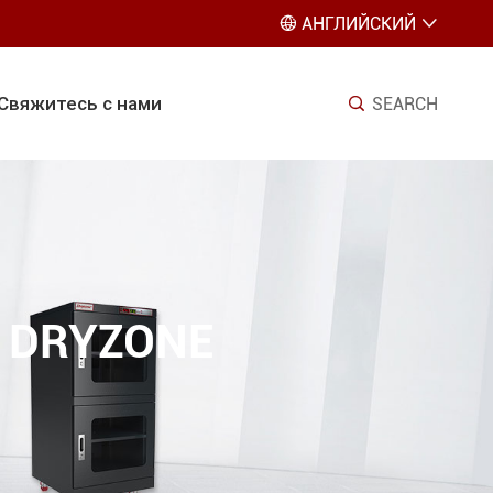
АНГЛИЙСКИЙ


Свяжитесь с нами
SEARCH

 DRYZONE