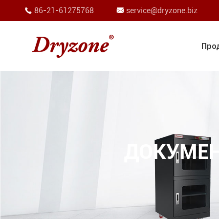
86-21-61275768
service@dryzone.biz


Про
ДОКУМЕН