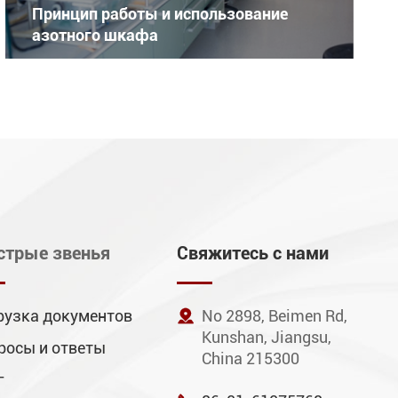
Принцип работы и использование
азотного шкафа
стрые звенья
Свяжитесь с нами
рузка документов

No 2898, Beimen Rd,
Kunshan, Jiangsu,
росы и ответы
China 215300
г