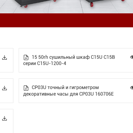
15 50rh сушильный шкаф C15U C15B


серии C15U-1200-4
CP03U точный и гигрометром


декоративные часы для CP03U 160706E
