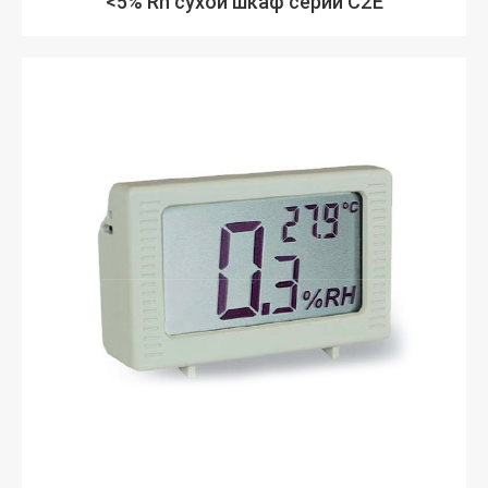
<5% Rh сухой шкаф серии C2E