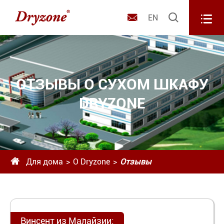



EN
ОТЗЫВЫ О СУХОМ ШКАФУ
DRYZONE

Для дома
О Dryzone
Отзывы
Винсент из Малайзии: