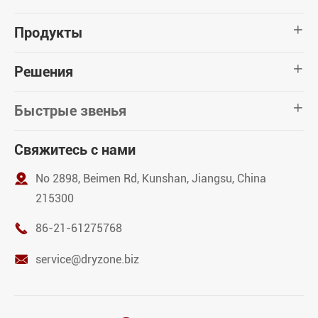
Продукты

Решения

Быстрые звенья

Свяжитесь с нами

No 2898, Beimen Rd, Kunshan, Jiangsu, China
215300

86-21-61275768

service@dryzone.biz